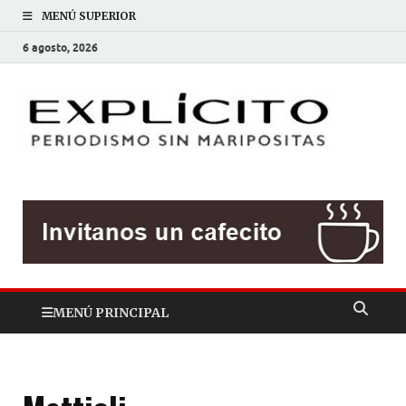
MENÚ SUPERIOR
6 agosto, 2026
EXP
Periodis
sin
mariposit
MENÚ PRINCIPAL