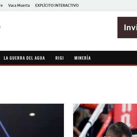
re
Vaca Muerta
EXPLÍCITO INTERACTIVO
EXPLÍCITO
Periodismo sin maripositas
LA GUERRA DEL AGUA
RIGI
MINERÍA