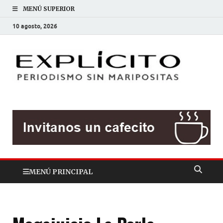
MENÚ SUPERIOR
10 agosto, 2026
EXP
Periodis
sin
mariposit
MENÚ PRINCIPAL