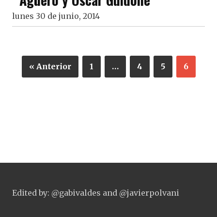
lunes 30 de junio, 2014
« Anterior
1
…
4
5
6
Edited by: @gabivaldes and @javierpolvani