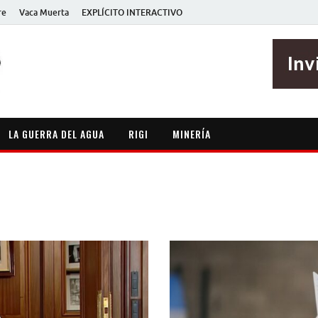
re
Vaca Muerta
EXPLÍCITO INTERACTIVO
EXPLÍCITO
Periodismo sin maripositas
LA GUERRA DEL AGUA
RIGI
MINERÍA