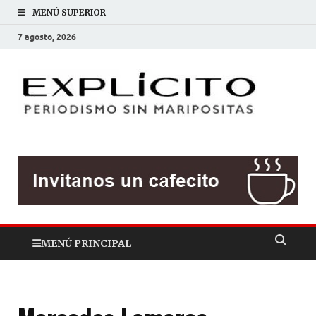
MENÚ SUPERIOR
7 agosto, 2026
EXP
Periodis
sin
mariposit
MENÚ PRINCIPAL