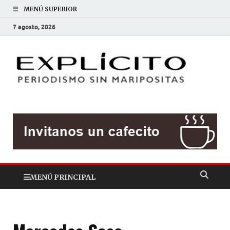
MENÚ SUPERIOR
7 agosto, 2026
EXP
Periodis
sin
mariposit
MENÚ PRINCIPAL