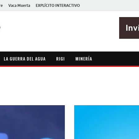
re
Vaca Muerta
EXPLÍCITO INTERACTIVO
EXPLÍCITO
Periodismo sin maripositas
LA GUERRA DEL AGUA
RIGI
MINERÍA