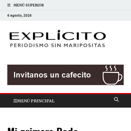
MENÚ SUPERIOR
6 agosto, 2026
EXP
Periodis
sin
mariposit
MENÚ PRINCIPAL