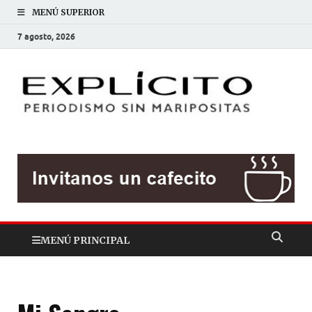
MENÚ SUPERIOR
7 agosto, 2026
EXP
Periodis
sin
mariposit
MENÚ PRINCIPAL