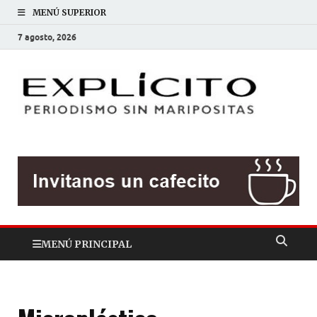
MENÚ SUPERIOR
7 agosto, 2026
EXP
Periodis
sin
mariposit
MENÚ PRINCIPAL