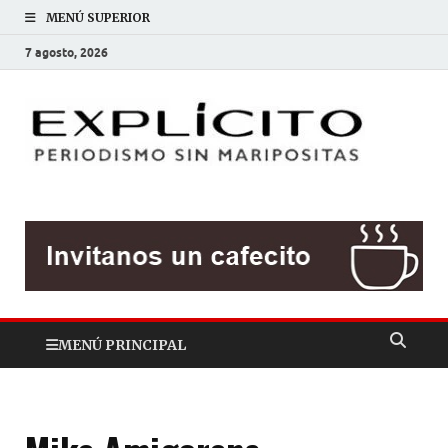
MENÚ SUPERIOR
7 agosto, 2026
EXP
Periodis
sin
mariposit
MENÚ PRINCIPAL