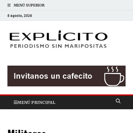
MENÚ SUPERIOR
8 agosto, 2026
EXP
Periodis
sin
mariposit
MENÚ PRINCIPAL