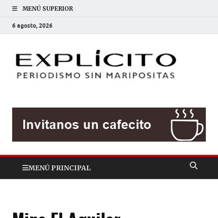
MENÚ SUPERIOR
6 agosto, 2026
EXP
Periodis
sin
mariposit
MENÚ PRINCIPAL