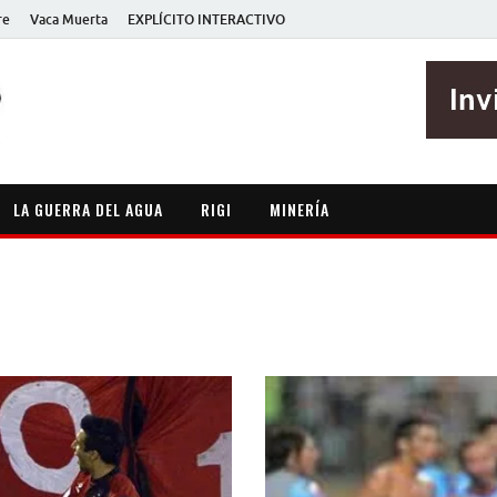
re
Vaca Muerta
EXPLÍCITO INTERACTIVO
EXPLÍCITO
Periodismo sin maripositas
LA GUERRA DEL AGUA
RIGI
MINERÍA