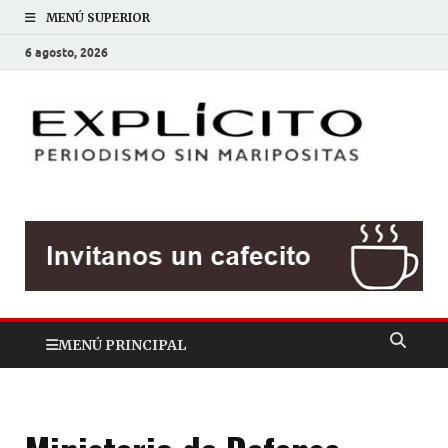
MENÚ SUPERIOR
6 agosto, 2026
EXP
Periodis
sin
mariposit
MENÚ PRINCIPAL