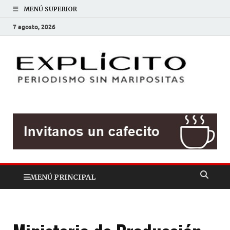
MENÚ SUPERIOR
7 agosto, 2026
EXP
Periodis
sin
mariposit
MENÚ PRINCIPAL