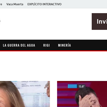
re
Vaca Muerta
EXPLÍCITO INTERACTIVO
EXPLÍCITO
Periodismo sin maripositas
LA GUERRA DEL AGUA
RIGI
MINERÍA