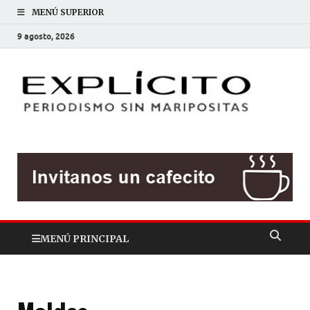
MENÚ SUPERIOR
9 agosto, 2026
EXP
Periodis
sin
mariposit
MENÚ PRINCIPAL