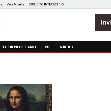
re
Vaca Muerta
EXPLÍCITO INTERACTIVO
EXPLÍCITO
Periodismo sin maripositas
LA GUERRA DEL AGUA
RIGI
MINERÍA