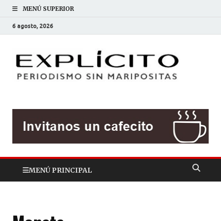
MENÚ SUPERIOR
6 agosto, 2026
EXP
Periodis
sin
mariposit
MENÚ PRINCIPAL