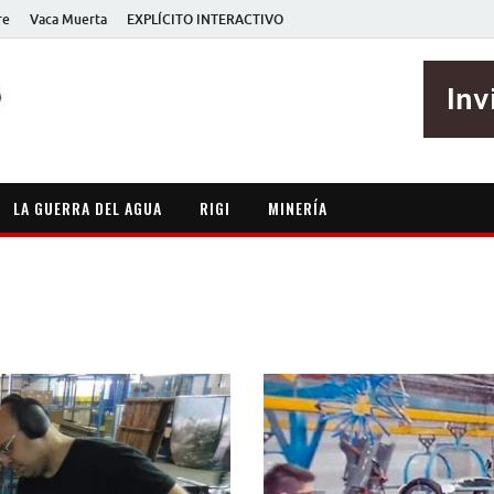
re
Vaca Muerta
EXPLÍCITO INTERACTIVO
EXPLÍCITO
Periodismo sin maripositas
LA GUERRA DEL AGUA
RIGI
MINERÍA