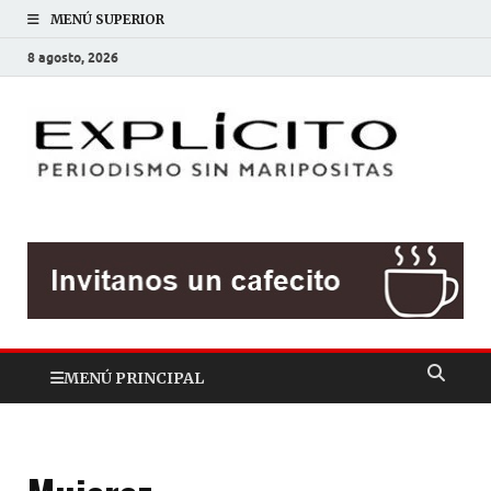
MENÚ SUPERIOR
8 agosto, 2026
EXP
Periodis
sin
mariposit
MENÚ PRINCIPAL