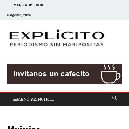
MENÚ SUPERIOR
6 agosto, 2026
EXP
Periodis
sin
mariposit
MENÚ PRINCIPAL