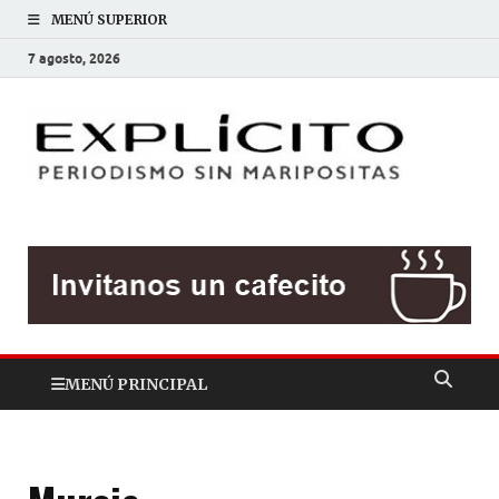
MENÚ SUPERIOR
7 agosto, 2026
EXP
Periodis
sin
mariposit
MENÚ PRINCIPAL