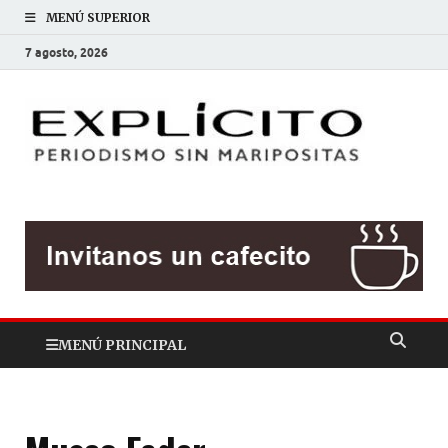
MENÚ SUPERIOR
7 agosto, 2026
EXP
Periodis
sin
mariposit
MENÚ PRINCIPAL