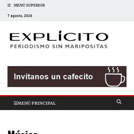
MENÚ SUPERIOR
7 agosto, 2026
EXP
Periodis
sin
mariposit
MENÚ PRINCIPAL