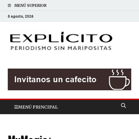
MENÚ SUPERIOR
8 agosto, 2026
EXP
Periodis
sin
mariposit
MENÚ PRINCIPAL