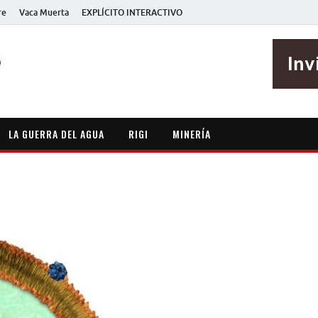
re
Vaca Muerta
EXPLÍCITO INTERACTIVO
EXPLÍCITO
Periodismo sin maripositas
LA GUERRA DEL AGUA
RIGI
MINERÍA