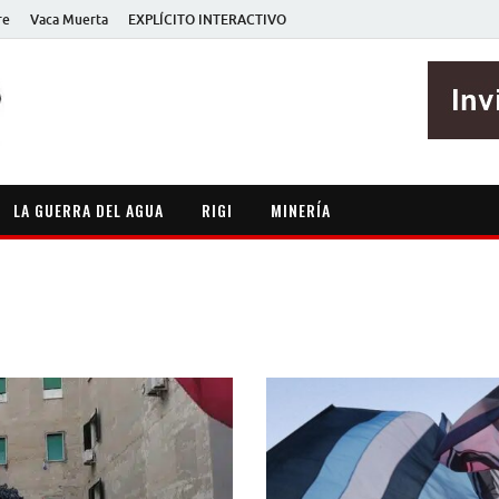
re
Vaca Muerta
EXPLÍCITO INTERACTIVO
EXPLÍCITO
Periodismo sin maripositas
LA GUERRA DEL AGUA
RIGI
MINERÍA