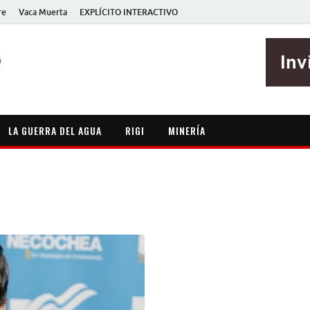
re
Vaca Muerta
EXPLÍCITO INTERACTIVO
EXPLÍCITO
Periodismo sin maripositas
LA GUERRA DEL AGUA
RIGI
MINERÍA