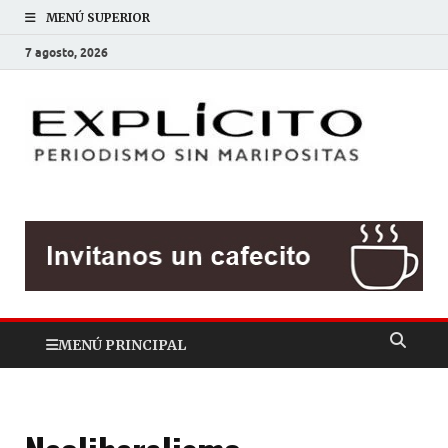
MENÚ SUPERIOR
7 agosto, 2026
EXP
Periodis
sin
mariposit
MENÚ PRINCIPAL