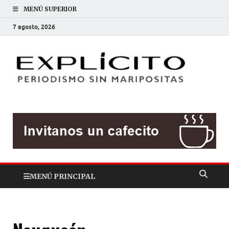
MENÚ SUPERIOR
7 agosto, 2026
EXP
Periodis
sin
mariposit
MENÚ PRINCIPAL