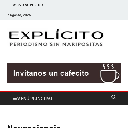
MENÚ SUPERIOR
7 agosto, 2026
EXP
Periodis
sin
mariposit
MENÚ PRINCIPAL