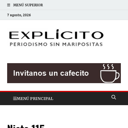
MENÚ SUPERIOR
7 agosto, 2026
EXP
Periodis
sin
mariposit
MENÚ PRINCIPAL