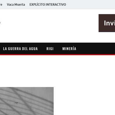
re
Vaca Muerta
EXPLÍCITO INTERACTIVO
EXPLÍCITO
Periodismo sin maripositas
LA GUERRA DEL AGUA
RIGI
MINERÍA