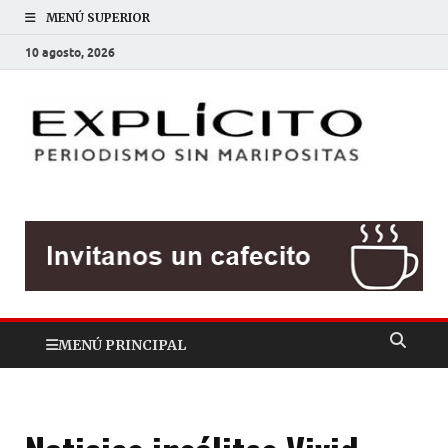
MENÚ SUPERIOR
10 agosto, 2026
EXP
Periodis
sin
mariposit
MENÚ PRINCIPAL