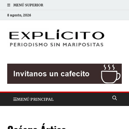
MENÚ SUPERIOR
8 agosto, 2026
EXP
Periodis
sin
mariposit
MENÚ PRINCIPAL