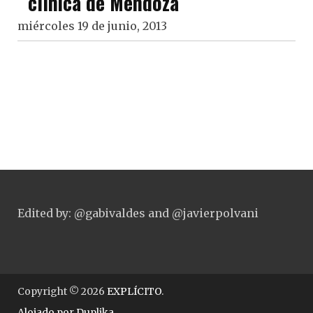
clínica de Mendoza
miércoles 19 de junio, 2013
Edited by: @gabivaldes and @javierpolvani
Copyright © 2026
EXPLÍCITO
.
Alojado por
Duplika