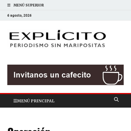
MENÚ SUPERIOR
6 agosto, 2026
EXP
Periodis
sin
mariposit
MENÚ PRINCIPAL