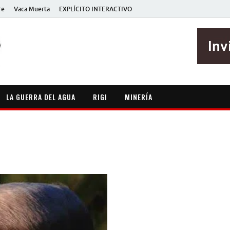
re
Vaca Muerta
EXPLÍCITO INTERACTIVO
EXPLÍCITO
Periodismo sin maripositas
LA GUERRA DEL AGUA
RIGI
MINERÍA