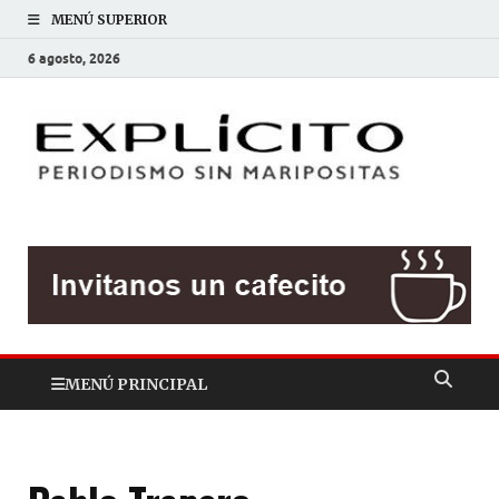
MENÚ SUPERIOR
6 agosto, 2026
EXP
Periodis
sin
mariposit
MENÚ PRINCIPAL