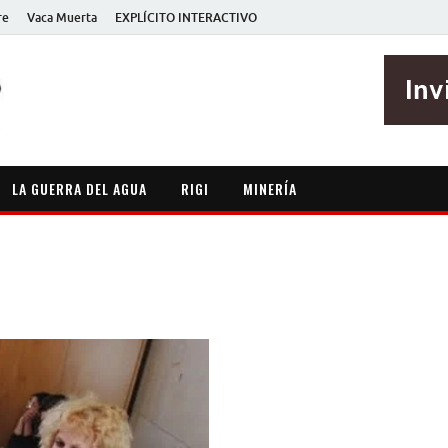
re
Vaca Muerta
EXPLÍCITO INTERACTIVO
EXPLÍCITO
Periodismo sin maripositas
LA GUERRA DEL AGUA
RIGI
MINERÍA