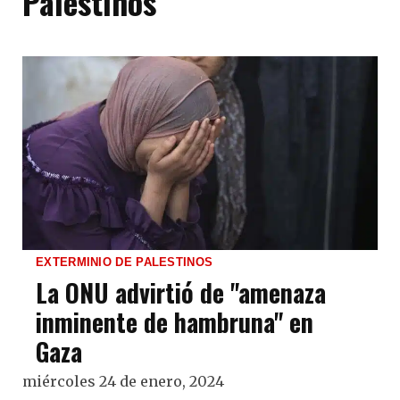
Palestinos
EXTERMINIO DE PALESTINOS
La ONU advirtió de "amenaza
inminente de hambruna" en
Gaza
miércoles 24 de enero, 2024