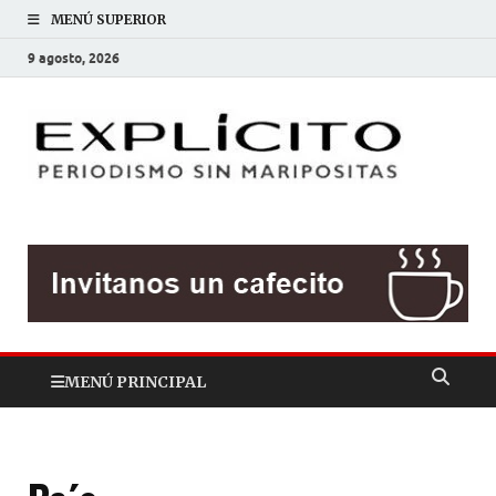
MENÚ SUPERIOR
9 agosto, 2026
EXP
Periodis
sin
mariposit
MENÚ PRINCIPAL