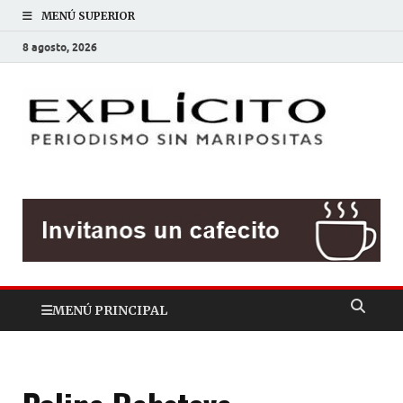
MENÚ SUPERIOR
8 agosto, 2026
EXP
Periodis
sin
mariposit
MENÚ PRINCIPAL