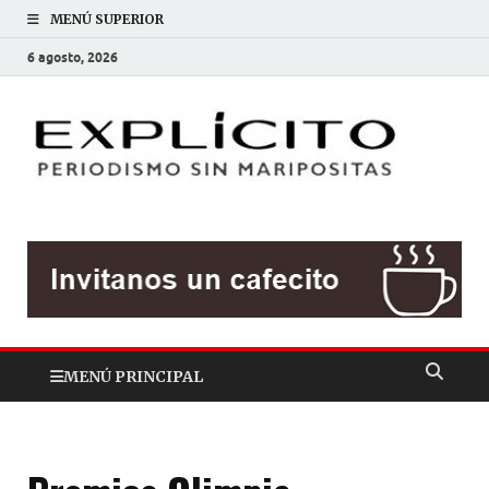
MENÚ SUPERIOR
6 agosto, 2026
EXP
Periodis
sin
mariposit
MENÚ PRINCIPAL