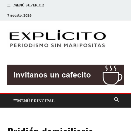
MENÚ SUPERIOR
7 agosto, 2026
EXP
Periodis
sin
mariposit
MENÚ PRINCIPAL