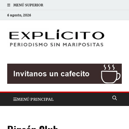
MENÚ SUPERIOR
6 agosto, 2026
EXP
Periodis
sin
mariposit
MENÚ PRINCIPAL