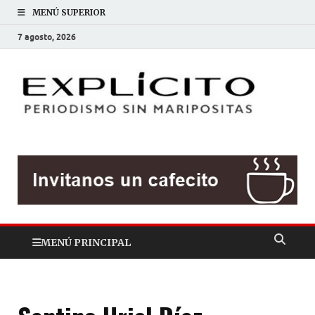
MENÚ SUPERIOR
7 agosto, 2026
EXP
Periodis
sin
mariposit
MENÚ PRINCIPAL