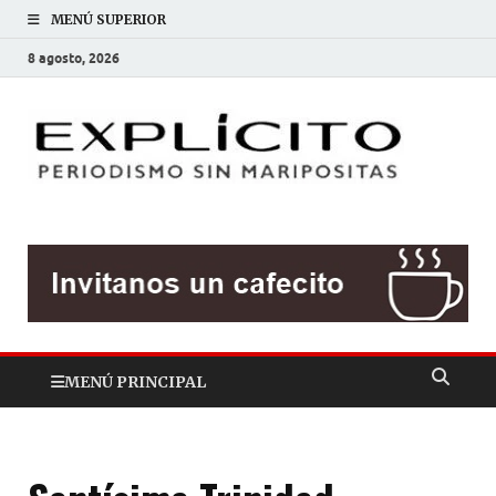
MENÚ SUPERIOR
8 agosto, 2026
EXP
Periodis
sin
mariposit
MENÚ PRINCIPAL